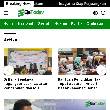
Langsung
asi Penegakan Hukum
Breaking News
Inagatha Siap Perjuangkan Keadi
ke
konten
Home
Nasional
Daerah
Hukrim
Politik
Olahraga
Artikel
Di Balik Sejuknya
Bantuan Pendidikan Tak
Tagangser Laok: Catatan
Tepat Sasaran, Ansari
Pengabdian dan Misi
Desak Kemenag Benahi
Mengubah Tradisi Lewat
Sistem EMIS
Bank Sampah