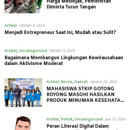
Harga Melonjak, Pemerintah
Diminta Turun Tangan
Artikel
Oktober 9, 2024
Menjadi Entrepreneur Saat Ini, Mudah atau Sulit?
Artikel
,
Uncategorized
Oktober 9, 2024
Bagaimana Membangun Lingkungan Kewirausahaan
dalam Aktivisme Moderat
Artikel
,
Berita
,
Daerah
Agustus 20, 2024
MAHASISWA STKIP GOTONG
ROYONG MASOHI HASILKAN
PRODUK MINUMAN KESEHATAN
BERBASIS POTENSI LOKAL
Artikel
,
Politik
,
Uncategorized
Juni 10, 2024
Peran Literasi Digital Dalam