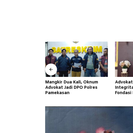
Advokat Muda Imam Hakiki:
Inagath
a Kali, Oknum
Integritas Harus Menjadi
Keadilan
di DPO Polres
Fondasi Penegakan Hukum
Jombang
Jadi Ad