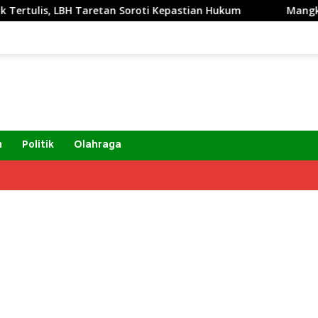
etan Soroti Kepastian Hukum
Mangkir Dua Kali, Oknum 
m
Politik
Olahraga