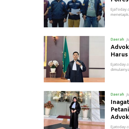
EjaToday.
menetapka
Daerah
J
Advok
Harus
Ejatoday.
dimulainy
Daerah
J
Inagat
Petan
Advok
Ejatoday.