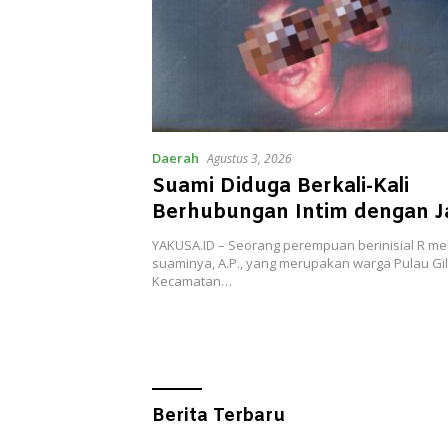
Daerah
Agustus 3, 2026
Suami Diduga Berkali-Kali
Berhubungan Intim dengan 
Sumbang, Istri Lapor Polisi
YAKUSA.ID – Seorang perempuan berinisial R m
suaminya, A.P., yang merupakan warga Pulau Gil
Kecamatan…
EjaToday
Berita Terbaru