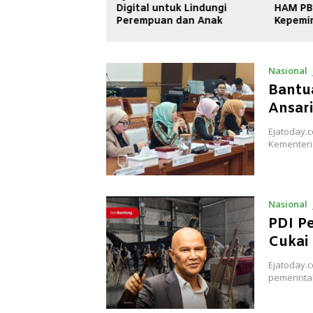
untuk Lindungi
HAM PBB, Wanda Assyura:
Qoumas
uan dan Anak
Kepemimpinan Ini
Kasus K
Momentum Sejarah
Nasional
Bantu
Ansar
Ejatoday.
Kementeri
Nasional
PDI P
Cukai
Ejatoday.
pemerinta