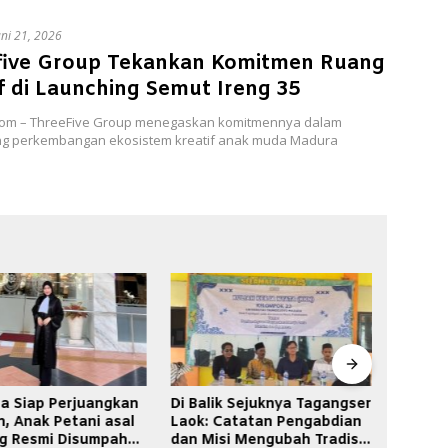
uni 21, 2026
five Group Tekankan Komitmen Ruang
f di Launching Semut Ireng 35
com – ThreeFive Group menegaskan komitmennya dalam
 perkembangan ekosistem kreatif anak muda Madura
k Sejuknya Tagangser
Suami Diduga Berkali-Kali
Audien
Catatan Pengabdian
Berhubungan Intim dengan
Renova
i Mengubah Tradisi
Janda Sumbang, Istri Lapor
Ganding