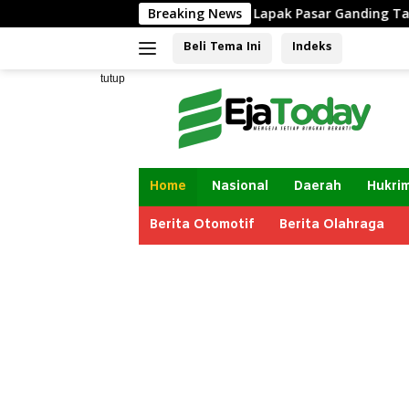
Langsung
gkap Izin Renovasi Lapak Pasar Ganding Tak Tertulis, LBH Tar
Breaking News
ke
Beli Tema Ini
Indeks
konten
tutup
Home
Nasional
Daerah
Hukri
Berita Otomotif
Berita Olahraga