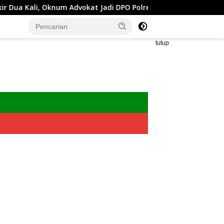
Advokat Jadi DPO Polres Pamekasan
Advokat Muda Imam
tutup