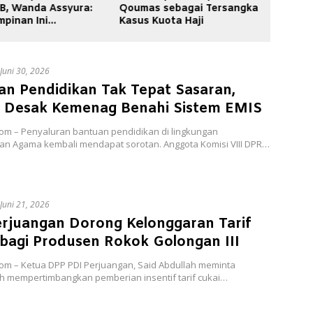
 sebagai Tersangka
Tepat Sasaran, Ansari
Kelong
uota Haji
Desak Kemenag Benahi
bagi P
Sistem EMIS
Golonga
Juni 30, 2026
an Pendidikan Tak Tepat Sasaran,
i Desak Kemenag Benahi Sistem EMIS
com – Penyaluran bantuan pendidikan di lingkungan
an Agama kembali mendapat sorotan. Anggota Komisi VIII DPR…
Juni 21, 2026
erjuangan Dorong Kelonggaran Tarif
 bagi Produsen Rokok Golongan III
com – Ketua DPP PDI Perjuangan, Said Abdullah meminta
h mempertimbangkan pemberian insentif tarif cukai…