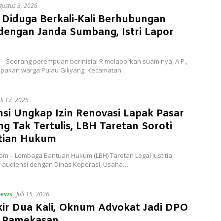
gustus 3, 2026
 Diduga Berkali-Kali Berhubungan
dengan Janda Sumbang, Istri Lapor
 – Seorang perempuan berinisial R melaporkan suaminya, A.P.,
pakan warga Pulau Giliyang, Kecamatan…
uli 17, 2026
si Ungkap Izin Renovasi Lapak Pasar
g Tak Tertulis, LBH Taretan Soroti
tian Hukum
om – Lembaga Bantuan Hukum (LBH) Taretan Legal Justitia
 audiensi dengan Dinas Koperasi, Usaha…
ews
Juli 15, 2026
ir Dua Kali, Oknum Advokat Jadi DPO
s Pamekasan