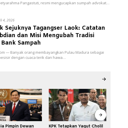
Setyarahma Pangastuti, resmi mengucapkan sumpah advokat…
uli 4, 2026
ik Sejuknya Tagangser Laok: Catatan
bdian dan Misi Mengubah Tradisi
 Bank Sampah
com — Banyak orang membayangkan Pulau Madura sebagai
esisir dengan cuaca terik dan hawa…
apkan Yaqut Cholil
Bantuan Pendidikan Tak
PDI Pe