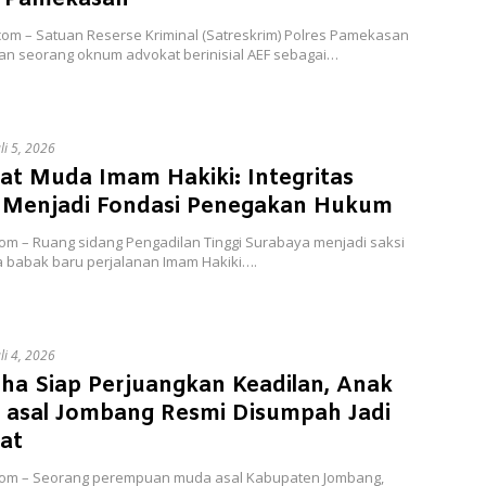
com – Satuan Reserse Kriminal (Satreskrim) Polres Pamekasan
n seorang oknum advokat berinisial AEF sebagai…
uli 5, 2026
at Muda Imam Hakiki: Integritas
 Menjadi Fondasi Penegakan Hukum
com – Ruang sidang Pengadilan Tinggi Surabaya menjadi saksi
a babak baru perjalanan Imam Hakiki….
uli 4, 2026
ha Siap Perjuangkan Keadilan, Anak
i asal Jombang Resmi Disumpah Jadi
at
com – Seorang perempuan muda asal Kabupaten Jombang,