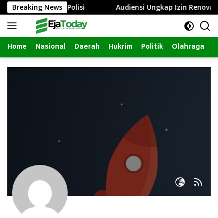
Langsung
g, Istri Lapor Polisi
Breaking News
Audiensi Ungkap Izin Renovasi L
ke
konten
Home
Nasional
Daerah
Hukrim
Politik
Olahraga