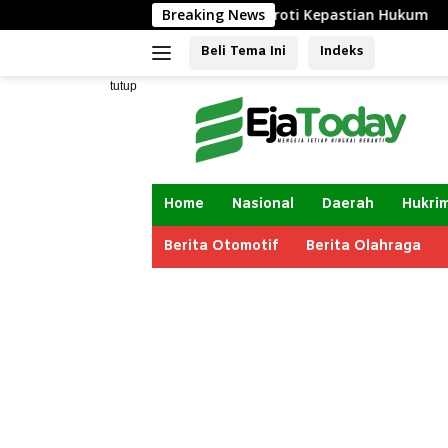
Langsung
lis, LBH Taretan Soroti Kepastian Hukum
Breaking News
Mangkir Dua K
ke
Beli Tema Ini
Indeks
konten
tutup
Home
Nasional
Daerah
Hukri
Berita Otomotif
Berita Olahraga