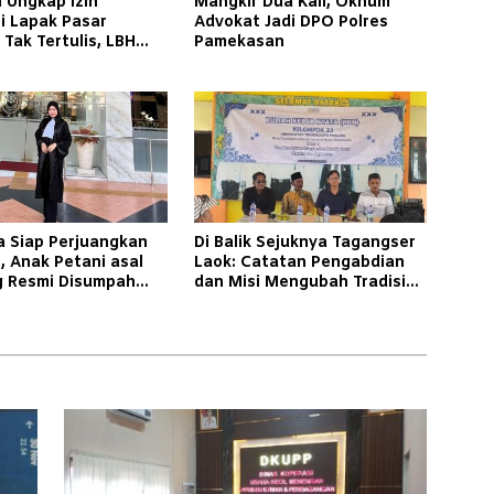
 Ungkap Izin
Mangkir Dua Kali, Oknum
i Lapak Pasar
Advokat Jadi DPO Polres
Tak Tertulis, LBH
Pamekasan
 Soroti Kepastian
a Siap Perjuangkan
Di Balik Sejuknya Tagangser
, Anak Petani asal
Laok: Catatan Pengabdian
 Resmi Disumpah
dan Misi Mengubah Tradisi
vokat
Lewat Bank Sampah