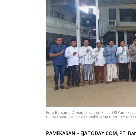
Foto Bersama: Arvian Tristianto Pinca BRI Pameka
BPKAD Sahrul Munir dan Wakil ketua DPRD Ismail s
PAMEKASAN – EJATODAY.COM,
PT. Ban