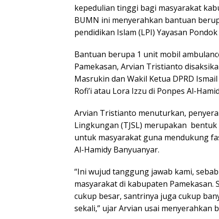
kepedulian tinggi bagi masyarakat kab
BUMN ini menyerahkan bantuan berupa
pendidikan Islam (LPI) Yayasan Pondok
Bantuan berupa 1 unit mobil ambulance
Pamekasan, Arvian Tristianto disaksik
Masrukin dan Wakil Ketua DPRD Isma
Rofi’i atau Lora Izzu di Ponpes Al-Hami
Arvian Tristianto menuturkan, penyer
Lingkungan (TJSL) merupakan bentuk t
untuk masyarakat guna mendukung fas
Al-Hamidy Banyuanyar.
“Ini wujud tanggung jawab kami, sebab
masyarakat di kabupaten Pamekasan. Sa
cukup besar, santrinya juga cukup ba
sekali,” ujar Arvian usai menyerahkan 