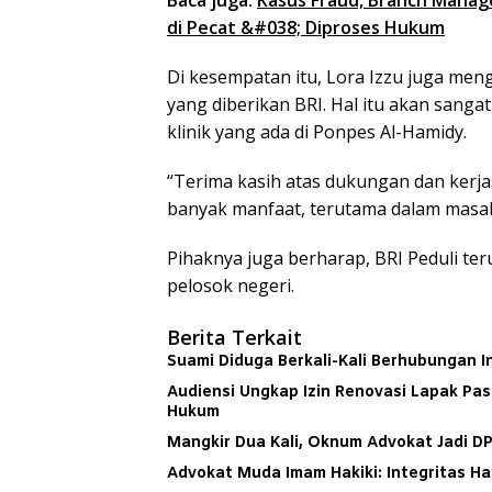
Baca juga:
Kasus Fraud, Branch Manag
di Pecat &#038; Diproses Hukum
Di kesempatan itu, Lora Izzu juga men
yang diberikan BRI. Hal itu akan sang
klinik yang ada di Ponpes Al-Hamidy.
“Terima kasih atas dukungan dan kerja
banyak manfaat, terutama dalam masala
Pihaknya juga berharap, BRI Peduli te
pelosok negeri.
Berita Terkait
Suami Diduga Berkali-Kali Berhubungan In
Audiensi Ungkap Izin Renovasi Lapak Pas
Hukum
Mangkir Dua Kali, Oknum Advokat Jadi D
Advokat Muda Imam Hakiki: Integritas H