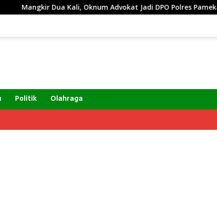
ali, Oknum Advokat Jadi DPO Polres Pamekasan
Advoka
m
Politik
Olahraga