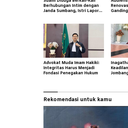
Suami Diduga Berkali-Kali
Audiensi
Berhubungan Intim dengan
Renovas
Janda Sumbang, Istri Lapor
Ganding 
Polisi
Taretan
Hukum
Advokat Muda Imam Hakiki:
Inagath
Integritas Harus Menjadi
Keadilan
Fondasi Penegakan Hukum
Jombang
Jadi Ad
Rekomendasi untuk kamu