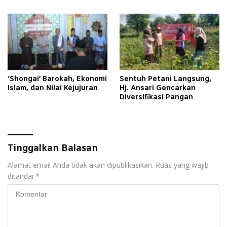
Pelajari Tata Kelola
Anak
Organisasi dan Good
Corporate Governance
melalui Program Magang di
PT Aerofood Indonesia
Cabang Surabaya
‘Shongai’ Barokah, Ekonomi
Sentuh Petani Langsung,
Islam, dan Nilai Kejujuran
Hj. Ansari Gencarkan
Diversifikasi Pangan
Tinggalkan Balasan
Alamat email Anda tidak akan dipublikasikan.
Ruas yang wajib
ditandai
*