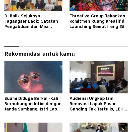
Di Balik Sejuknya
Threefive Group Tekankan
Tagangser Laok: Catatan
Komitmen Ruang Kreatif di
Pengabdian dan Misi
Launching Semut Ireng 35
Mengubah Tradisi Lewat
Bank Sampah
Rekomendasi untuk kamu
Suami Diduga Berkali-Kali
Audiensi Ungkap Izin
Berhubungan Intim dengan
Renovasi Lapak Pasar
Janda Sumbang, Istri Lapor
Ganding Tak Tertulis, LBH
Polisi
Taretan Soroti Kepastian
Hukum