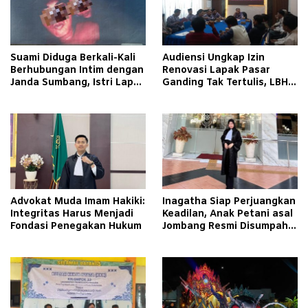
Suami Diduga Berkali-Kali
Audiensi Ungkap Izin
Berhubungan Intim dengan
Renovasi Lapak Pasar
Janda Sumbang, Istri Lapor
Ganding Tak Tertulis, LBH
Polisi
Taretan Soroti Kepastian
Hukum
Advokat Muda Imam Hakiki:
Inagatha Siap Perjuangkan
Integritas Harus Menjadi
Keadilan, Anak Petani asal
Fondasi Penegakan Hukum
Jombang Resmi Disumpah
Jadi Advokat