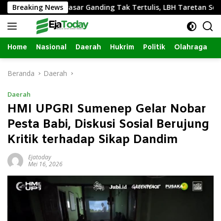
Langsung
vasi Lapak Pasar Ganding Tak Tertulis, LBH Taretan Soroti Kep
Breaking News
ke
konten
Home
Nasional
Daerah
Hukrim
Politik
Olahraga
Beranda
Daerah
Daerah
HMI UPGRI Sumenep Gelar Nobar
Pesta Babi, Diskusi Sosial Berujung
Kritik terhadap Sikap Dandim
Ejatoday
Mei 16, 2026