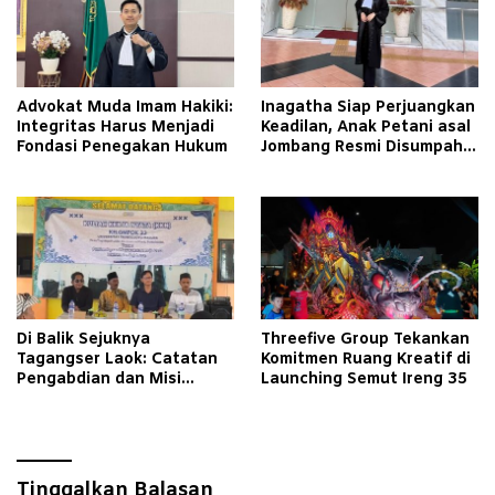
Advokat Muda Imam Hakiki:
Inagatha Siap Perjuangkan
Integritas Harus Menjadi
Keadilan, Anak Petani asal
Fondasi Penegakan Hukum
Jombang Resmi Disumpah
Jadi Advokat
Di Balik Sejuknya
Threefive Group Tekankan
Tagangser Laok: Catatan
Komitmen Ruang Kreatif di
Pengabdian dan Misi
Launching Semut Ireng 35
Mengubah Tradisi Lewat
Bank Sampah
Tinggalkan Balasan