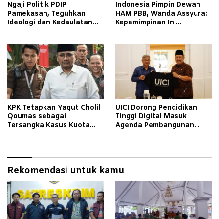
Ngaji Politik PDIP
Indonesia Pimpin Dewan
Pamekasan, Teguhkan
HAM PBB, Wanda Assyura:
Ideologi dan Kedaulatan
Kepemimpinan Ini
Rakyat
Momentum Sejarah
KPK Tetapkan Yaqut Cholil
UICI Dorong Pendidikan
Qoumas sebagai
Tinggi Digital Masuk
Tersangka Kasus Kuota
Agenda Pembangunan
Haji
Nasional
Rekomendasi untuk kamu