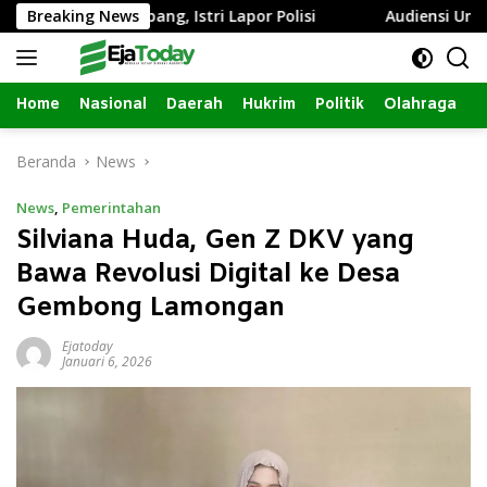
Langsung
anda Sumbang, Istri Lapor Polisi
Breaking News
Audiensi Ungkap Izin
ke
konten
Home
Nasional
Daerah
Hukrim
Politik
Olahraga
Beranda
News
News
,
Pemerintahan
Silviana Huda, Gen Z DKV yang
Bawa Revolusi Digital ke Desa
Gembong Lamongan
Ejatoday
Januari 6, 2026