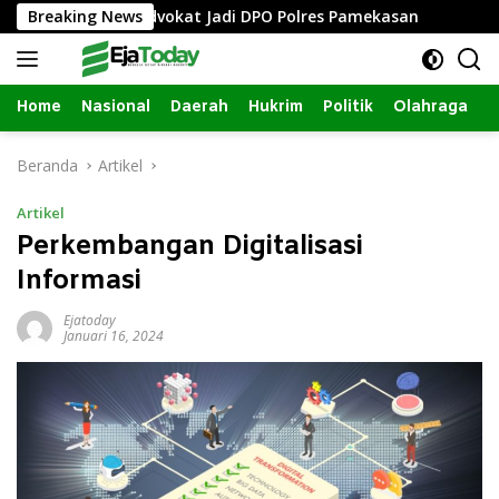
Langsung
i, Oknum Advokat Jadi DPO Polres Pamekasan
Breaking News
Advokat 
ke
konten
Home
Nasional
Daerah
Hukrim
Politik
Olahraga
Beranda
Artikel
Artikel
Perkembangan Digitalisasi
Informasi
Ejatoday
Januari 16, 2024