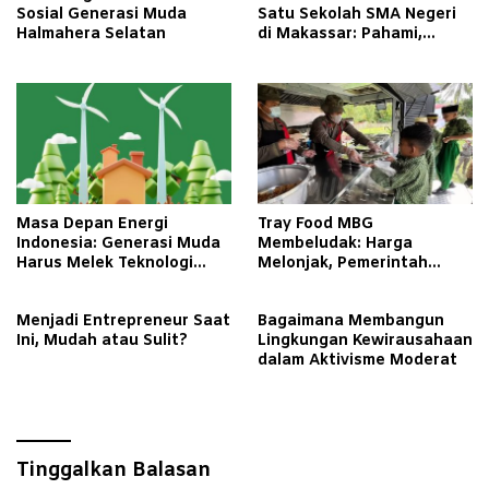
Sosial Generasi Muda
Satu Sekolah SMA Negeri
Halmahera Selatan
di Makassar: Pahami,
Dukung, dan Bantu Mereka
Bangkit
Masa Depan Energi
Tray Food MBG
Indonesia: Generasi Muda
Membeludak: Harga
Harus Melek Teknologi
Melonjak, Pemerintah
Hijau
Diminta Turun Tangan
Menjadi Entrepreneur Saat
Bagaimana Membangun
Ini, Mudah atau Sulit?
Lingkungan Kewirausahaan
dalam Aktivisme Moderat
Tinggalkan Balasan