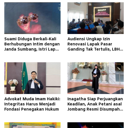
Suami Diduga Berkali-Kali
Audiensi Ungkap Izin
Berhubungan Intim dengan
Renovasi Lapak Pasar
Janda Sumbang, Istri Lapor
Ganding Tak Tertulis, LBH
Polisi
Taretan Soroti Kepastian
Hukum
Advokat Muda Imam Hakiki:
Inagatha Siap Perjuangkan
Integritas Harus Menjadi
Keadilan, Anak Petani asal
Fondasi Penegakan Hukum
Jombang Resmi Disumpah
Jadi Advokat