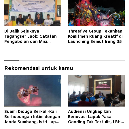
Di Balik Sejuknya
Threefive Group Tekankan
Tagangser Laok: Catatan
Komitmen Ruang Kreatif di
Pengabdian dan Misi
Launching Semut Ireng 35
Mengubah Tradisi Lewat
Bank Sampah
Rekomendasi untuk kamu
Suami Diduga Berkali-Kali
Audiensi Ungkap Izin
Berhubungan Intim dengan
Renovasi Lapak Pasar
Janda Sumbang, Istri Lapor
Ganding Tak Tertulis, LBH
Polisi
Taretan Soroti Kepastian