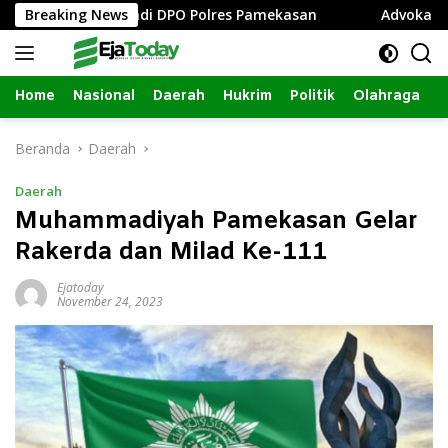
Langsung
m Advokat Jadi DPO Polres Pamekasan
Breaking News
Advokat Muda Im
ke
konten
Home
Nasional
Daerah
Hukrim
Politik
Olahraga
Beranda
Daerah
Daerah
Muhammadiyah Pamekasan Gelar
Rakerda dan Milad Ke-111
Ejatoday
November 24, 2023