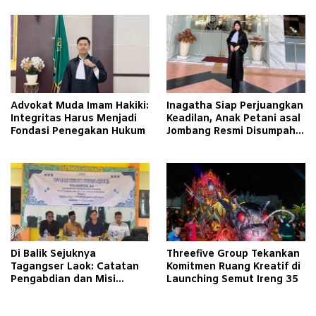
Hukum
Advokat Muda Imam Hakiki:
Inagatha Siap Perjuangkan
Integritas Harus Menjadi
Keadilan, Anak Petani asal
Fondasi Penegakan Hukum
Jombang Resmi Disumpah
Jadi Advokat
Di Balik Sejuknya
Threefive Group Tekankan
Tagangser Laok: Catatan
Komitmen Ruang Kreatif di
Pengabdian dan Misi
Launching Semut Ireng 35
Mengubah Tradisi Lewat
Bank Sampah