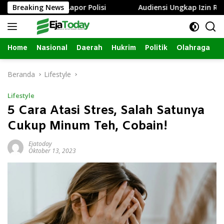
Langsung
g, Istri Lapor Polisi
Breaking News
Audiensi Ungkap Izin Renovasi L
ke
konten
Home
Nasional
Daerah
Hukrim
Politik
Olahraga
Beranda
Lifestyle
Lifestyle
5 Cara Atasi Stres, Salah Satunya
Cukup Minum Teh, Cobain!
Ejatoday
Oktober 13, 2023