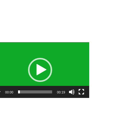
utar
o
00:00
00:19