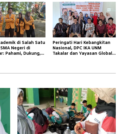
kademik di Salah Satu
Peringati Hari Kebangkitan
 SMA Negeri di
Nasional, DPC IKA UNM
r: Pahami, Dukung,
Takalar dan Yayasan Global
tu Mereka Bangkit
Panrita Gelar Workshop 32
JP Digital Learning