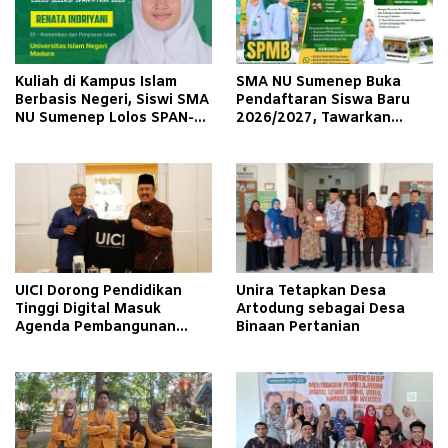
Kuliah di Kampus Islam
SMA NU Sumenep Buka
Berbasis Negeri, Siswi SMA
Pendaftaran Siswa Baru
NU Sumenep Lolos SPAN-
2026/2027, Tawarkan
PTKIN di UIN Madura
Program Tahfidz hingga 3
Beasiswa
UICI Dorong Pendidikan
Unira Tetapkan Desa
Tinggi Digital Masuk
Artodung sebagai Desa
Agenda Pembangunan
Binaan Pertanian
Nasional