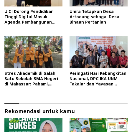
UICI Dorong Pendidikan
Unira Tetapkan Desa
Tinggi Digital Masuk
Artodung sebagai Desa
Agenda Pembangunan
Binaan Pertanian
Nasional
Stres Akademik di Salah
Peringati Hari Kebangkitan
Satu Sekolah SMA Negeri
Nasional, DPC IKA UNM
di Makassar: Pahami,
Takalar dan Yayasan
Dukung, dan Bantu Mereka
Global Panrita Gelar
Bangkit
Workshop 32 JP Digital
Learning
Rekomendasi untuk kamu