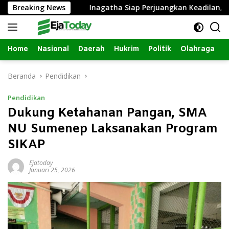
Langsung
 Hukum
Breaking News
Inagatha Siap Perjuangkan Keadilan, Anak Pet
ke
konten
Home
Nasional
Daerah
Hukrim
Politik
Olahraga
Beranda
Pendidikan
Pendidikan
Dukung Ketahanan Pangan, SMA
NU Sumenep Laksanakan Program
SIKAP
Ejatoday
Januari 25, 2026