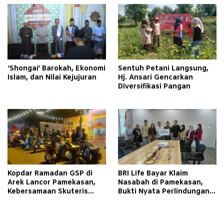
Corporate Governance
melalui Program Magang di
PT Aerofood Indonesia
Cabang Surabaya
‘Shongai’ Barokah, Ekonomi
Sentuh Petani Langsung,
Islam, dan Nilai Kejujuran
Hj. Ansari Gencarkan
Diversifikasi Pangan
Kopdar Ramadan GSP di
BRI Life Bayar Klaim
Arek Lancor Pamekasan,
Nasabah di Pamekasan,
Kebersamaan Skuteris
Bukti Nyata Perlindungan
Tetap Terjaga
bagi Keluarga