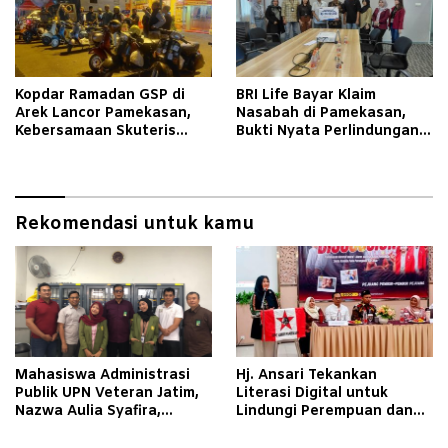
Kopdar Ramadan GSP di
BRI Life Bayar Klaim
Arek Lancor Pamekasan,
Nasabah di Pamekasan,
Kebersamaan Skuteris
Bukti Nyata Perlindungan
Tetap Terjaga
bagi Keluarga
Rekomendasi untuk kamu
Mahasiswa Administrasi
Hj. Ansari Tekankan
Publik UPN Veteran Jatim,
Literasi Digital untuk
Nazwa Aulia Syafira,
Lindungi Perempuan dan
Pelajari Tata Kelola
Anak
Organisasi dan Good