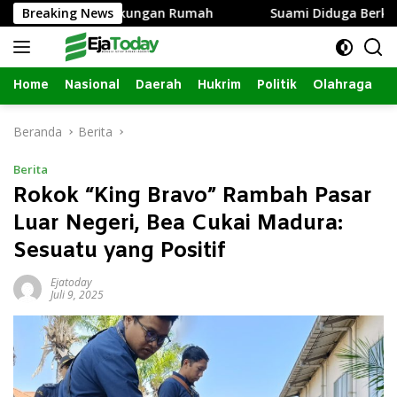
Langsung
ana dari Lingkungan Rumah
Breaking News
Suami Diduga Berkali-Kali 
ke
konten
Home
Nasional
Daerah
Hukrim
Politik
Olahraga
Beranda
Berita
Berita
Rokok “King Bravo” Rambah Pasar
Luar Negeri, Bea Cukai Madura:
Sesuatu yang Positif
Ejatoday
Juli 9, 2025