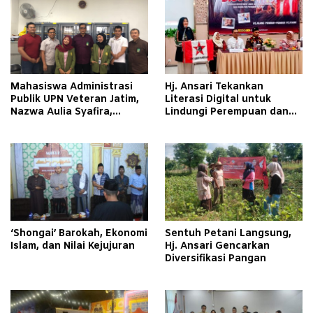
Mahasiswa Administrasi
Hj. Ansari Tekankan
Publik UPN Veteran Jatim,
Literasi Digital untuk
Nazwa Aulia Syafira,
Lindungi Perempuan dan
Pelajari Tata Kelola
Anak
Organisasi dan Good
Corporate Governance
melalui Program Magang di
PT Aerofood Indonesia
Cabang Surabaya
‘Shongai’ Barokah, Ekonomi
Sentuh Petani Langsung,
Islam, dan Nilai Kejujuran
Hj. Ansari Gencarkan
Diversifikasi Pangan