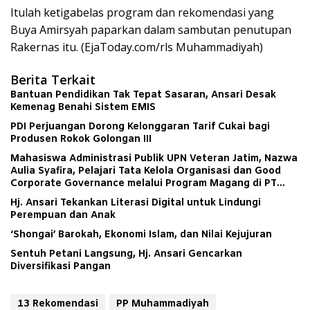
Itulah ketigabelas program dan rekomendasi yang
Buya Amirsyah paparkan dalam sambutan penutupan
Rakernas itu. (EjaToday.com/rls Muhammadiyah)
Berita Terkait
Bantuan Pendidikan Tak Tepat Sasaran, Ansari Desak
Kemenag Benahi Sistem EMIS
PDI Perjuangan Dorong Kelonggaran Tarif Cukai bagi
Produsen Rokok Golongan III
Mahasiswa Administrasi Publik UPN Veteran Jatim, Nazwa
Aulia Syafira, Pelajari Tata Kelola Organisasi dan Good
Corporate Governance melalui Program Magang di PT
Aerofood Indonesia Cabang Surabaya
Hj. Ansari Tekankan Literasi Digital untuk Lindungi
Perempuan dan Anak
‘Shongai’ Barokah, Ekonomi Islam, dan Nilai Kejujuran
Sentuh Petani Langsung, Hj. Ansari Gencarkan
Diversifikasi Pangan
13 Rekomendasi
PP Muhammadiyah