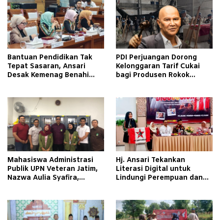
Bantuan Pendidikan Tak
PDI Perjuangan Dorong
Tepat Sasaran, Ansari
Kelonggaran Tarif Cukai
Desak Kemenag Benahi
bagi Produsen Rokok
Sistem EMIS
Golongan III
Mahasiswa Administrasi
Hj. Ansari Tekankan
Publik UPN Veteran Jatim,
Literasi Digital untuk
Nazwa Aulia Syafira,
Lindungi Perempuan dan
Pelajari Tata Kelola
Anak
Organisasi dan Good
Corporate Governance
melalui Program Magang di