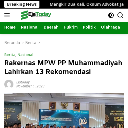
Langsung
an Hukum
Breaking News
Mangkir Dua Kali, Oknum Advokat Jadi DPO P
ke
konten
Home
Nasional
Daerah
Hukrim
Politik
Olahraga
Beranda
Berita
Berita
,
Nasional
Rakernas MPW PP Muhammadiyah
Lahirkan 13 Rekomendasi
Ejatoday
November 1, 2023