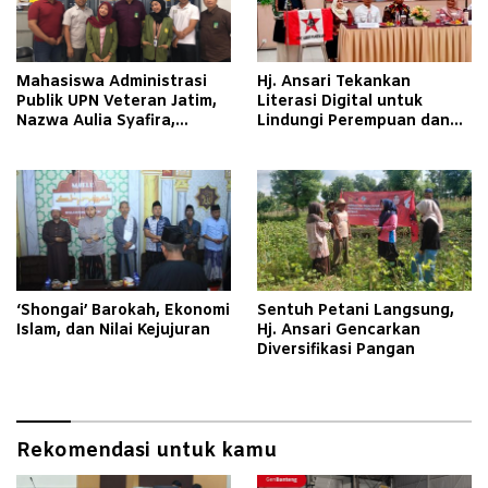
Mahasiswa Administrasi
Hj. Ansari Tekankan
Publik UPN Veteran Jatim,
Literasi Digital untuk
Nazwa Aulia Syafira,
Lindungi Perempuan dan
Pelajari Tata Kelola
Anak
Organisasi dan Good
Corporate Governance
melalui Program Magang di
PT Aerofood Indonesia
Cabang Surabaya
‘Shongai’ Barokah, Ekonomi
Sentuh Petani Langsung,
Islam, dan Nilai Kejujuran
Hj. Ansari Gencarkan
Diversifikasi Pangan
Rekomendasi untuk kamu