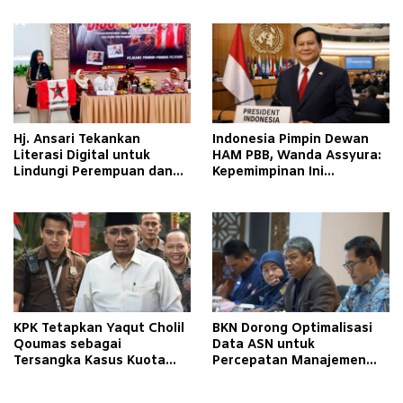
Hj. Ansari Tekankan
Indonesia Pimpin Dewan
Literasi Digital untuk
HAM PBB, Wanda Assyura:
Lindungi Perempuan dan
Kepemimpinan Ini
Anak
Momentum Sejarah
KPK Tetapkan Yaqut Cholil
BKN Dorong Optimalisasi
Qoumas sebagai
Data ASN untuk
Tersangka Kasus Kuota
Percepatan Manajemen
Haji
Talenta di Daerah