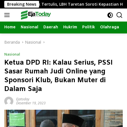
Langsung
Ganding Tak Tertulis, LBH Taretan Soroti Kepastian Hukum
Breaking News
ke
konten
Home
Nasional
Daerah
Hukrim
Politik
Olahraga
Beranda
Nasional
Nasional
Ketua DPD RI: Kalau Serius, PSSI
Sasar Rumah Judi Online yang
Sponsori Klub, Bukan Muter di
Dalam Saja
Ejatoday
Desember 19, 2023