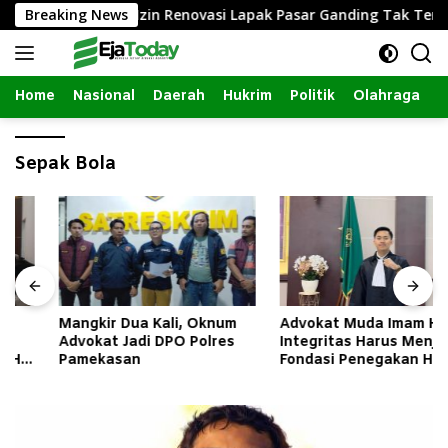
Langsung
Audiensi Ungkap Izin Renovasi Lapak Pasar Ganding Tak Tertuli
Breaking News
ke
konten
Home
Nasional
Daerah
Hukrim
Politik
Olahraga
Sepak Bola
Mangkir Dua Kali, Oknum
Advokat Muda Imam Hakiki:
Advokat Jadi DPO Polres
Integritas Harus Menjadi
Pamekasan
Fondasi Penegakan Hukum