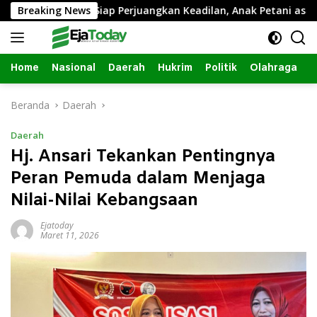
Langsung
Inagatha Siap Perjuangkan Keadilan, Anak Petani asal Jomban
Breaking News
ke
konten
Home
Nasional
Daerah
Hukrim
Politik
Olahraga
Beranda
Daerah
Daerah
Hj. Ansari Tekankan Pentingnya
Peran Pemuda dalam Menjaga
Nilai-Nilai Kebangsaan
Ejatoday
Maret 11, 2026