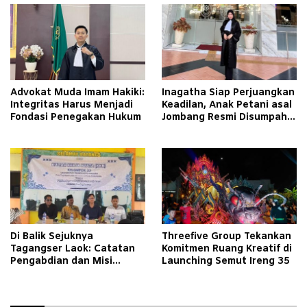
Advokat Muda Imam Hakiki:
Inagatha Siap Perjuangkan
Integritas Harus Menjadi
Keadilan, Anak Petani asal
Fondasi Penegakan Hukum
Jombang Resmi Disumpah
Jadi Advokat
Di Balik Sejuknya
Threefive Group Tekankan
Tagangser Laok: Catatan
Komitmen Ruang Kreatif di
Pengabdian dan Misi
Launching Semut Ireng 35
Mengubah Tradisi Lewat
Bank Sampah