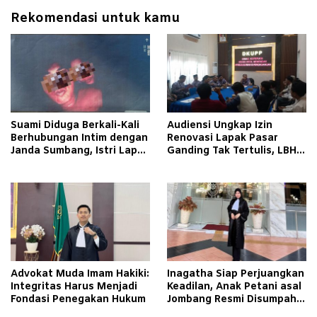
Rekomendasi untuk kamu
Suami Diduga Berkali-Kali
Audiensi Ungkap Izin
Berhubungan Intim dengan
Renovasi Lapak Pasar
Janda Sumbang, Istri Lapor
Ganding Tak Tertulis, LBH
Polisi
Taretan Soroti Kepastian
Hukum
Advokat Muda Imam Hakiki:
Inagatha Siap Perjuangkan
Integritas Harus Menjadi
Keadilan, Anak Petani asal
Fondasi Penegakan Hukum
Jombang Resmi Disumpah
Jadi Advokat