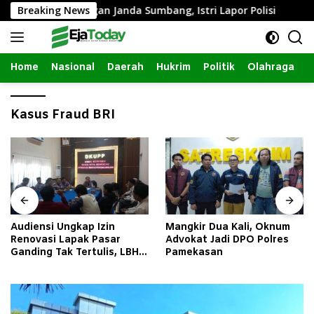
Langsung
ungan Intim dengan Janda Sumbang, Istri Lapor Polisi
Breaking News
ke
konten
Home
Nasional
Daerah
Hukrim
Politik
Olahraga
Kasus Fraud BRI
Audiensi Ungkap Izin
Mangkir Dua Kali, Oknum
Renovasi Lapak Pasar
Advokat Jadi DPO Polres
Ganding Tak Tertulis, LBH
Pamekasan
Taretan Soroti Kepastian
Hukum