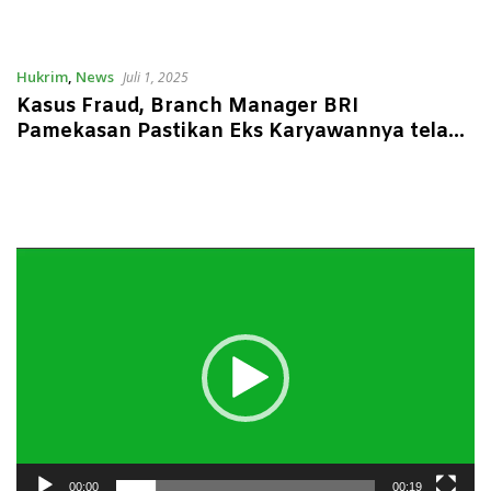
Hukrim
,
News
Juli 1, 2025
Kasus Fraud, Branch Manager BRI
Pamekasan Pastikan Eks Karyawannya telah
Dipecat dan Diproses Hukum
Pemutar
Video
00:00
00:19