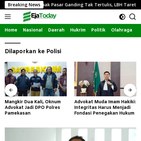
Langsung
 Izin Renovasi Lapak Pasar Ganding Tak Tertulis, LBH Taretan 
Breaking News
ke
konten
Home
Nasional
Daerah
Hukrim
Politik
Olahraga
Dilaporkan ke Polisi
Mangkir Dua Kali, Oknum
Advokat Muda Imam Hakiki:
Advokat Jadi DPO Polres
Integritas Harus Menjadi
Pamekasan
Fondasi Penegakan Hukum