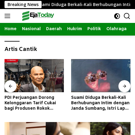
Langsung
Breaking News
Suami Diduga Berkali-Kali Berhubungan Intim den
ke
konten
Home
Nasional
Daerah
Hukrim
Politik
Olahraga
Artis Cantik
PDI Perjuangan Dorong
Suami Diduga Berkali-Kali
Kelonggaran Tarif Cukai
Berhubungan Intim dengan
bagi Produsen Rokok
Janda Sumbang, Istri Lapor
Golongan III
Polisi