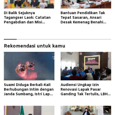
Di Balik Sejuknya
Bantuan Pendidikan Tak
Tagangser Laok: Catatan
Tepat Sasaran, Ansari
Pengabdian dan Misi
Desak Kemenag Benahi
Mengubah Tradisi Lewat
Sistem EMIS
Bank Sampah
Rekomendasi untuk kamu
Suami Diduga Berkali-Kali
Audiensi Ungkap Izin
Berhubungan Intim dengan
Renovasi Lapak Pasar
Janda Sumbang, Istri Lapor
Ganding Tak Tertulis, LBH
Polisi
Taretan Soroti Kepastian
Hukum