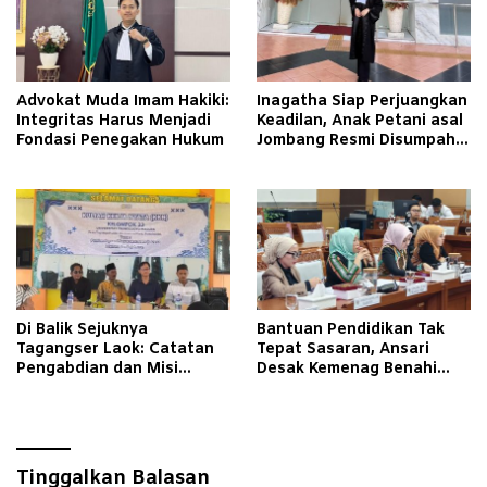
Advokat Muda Imam Hakiki:
Inagatha Siap Perjuangkan
Integritas Harus Menjadi
Keadilan, Anak Petani asal
Fondasi Penegakan Hukum
Jombang Resmi Disumpah
Jadi Advokat
Di Balik Sejuknya
Bantuan Pendidikan Tak
Tagangser Laok: Catatan
Tepat Sasaran, Ansari
Pengabdian dan Misi
Desak Kemenag Benahi
Mengubah Tradisi Lewat
Sistem EMIS
Bank Sampah
Tinggalkan Balasan