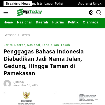
Langsung
a Sumbang, Istri Lapor Polisi
Breaking News
Audiensi Ungkap Izin Re
ke
konten
Home
Nasional
Daerah
Hukrim
Politik
Olahraga
Beranda
Berita
Berita
,
Daerah
,
Nasional
,
Pendidikan
,
Tokoh
Penggagas Bahasa Indonesia
Diabadikan Jadi Nama Jalan,
Gedung, Hingga Taman di
Pamekasan
Ejatoday
November 10, 2023