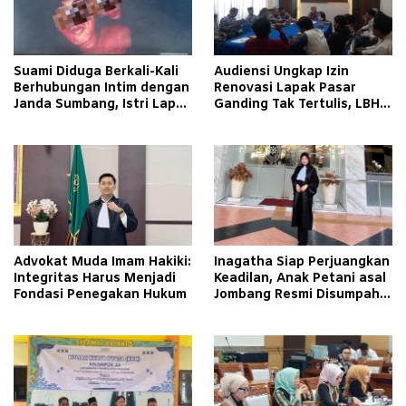
Suami Diduga Berkali-Kali
Audiensi Ungkap Izin
Berhubungan Intim dengan
Renovasi Lapak Pasar
Janda Sumbang, Istri Lapor
Ganding Tak Tertulis, LBH
Polisi
Taretan Soroti Kepastian
Hukum
Advokat Muda Imam Hakiki:
Inagatha Siap Perjuangkan
Integritas Harus Menjadi
Keadilan, Anak Petani asal
Fondasi Penegakan Hukum
Jombang Resmi Disumpah
Jadi Advokat