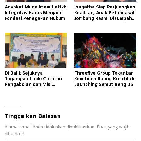
Advokat Muda Imam Hakiki:
Inagatha Siap Perjuangkan
Integritas Harus Menjadi
Keadilan, Anak Petani asal
Fondasi Penegakan Hukum
Jombang Resmi Disumpah
Jadi Advokat
Di Balik Sejuknya
Threefive Group Tekankan
Tagangser Laok: Catatan
Komitmen Ruang Kreatif di
Pengabdian dan Misi
Launching Semut Ireng 35
Mengubah Tradisi Lewat
Bank Sampah
Tinggalkan Balasan
Alamat email Anda tidak akan dipublikasikan.
Ruas yang wajib
ditandai
*