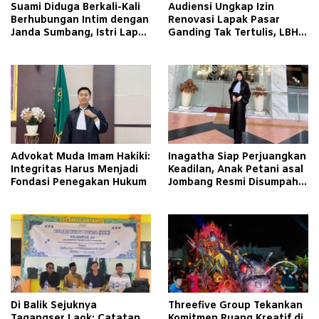
Suami Diduga Berkali-Kali
Audiensi Ungkap Izin
Berhubungan Intim dengan
Renovasi Lapak Pasar
Janda Sumbang, Istri Lapor
Ganding Tak Tertulis, LBH
Polisi
Taretan Soroti Kepastian
Hukum
Advokat Muda Imam Hakiki:
Inagatha Siap Perjuangkan
Integritas Harus Menjadi
Keadilan, Anak Petani asal
Fondasi Penegakan Hukum
Jombang Resmi Disumpah
Jadi Advokat
Di Balik Sejuknya
Threefive Group Tekankan
Tagangser Laok: Catatan
Komitmen Ruang Kreatif di