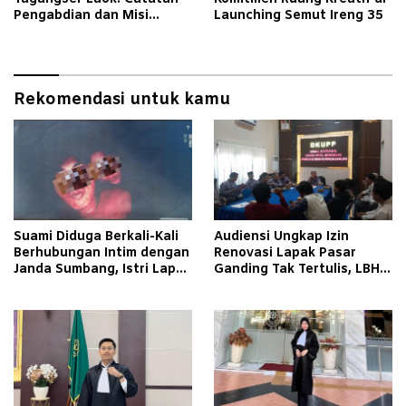
Pengabdian dan Misi
Launching Semut Ireng 35
Mengubah Tradisi Lewat
Bank Sampah
Rekomendasi untuk kamu
Suami Diduga Berkali-Kali
Audiensi Ungkap Izin
Berhubungan Intim dengan
Renovasi Lapak Pasar
Janda Sumbang, Istri Lapor
Ganding Tak Tertulis, LBH
Polisi
Taretan Soroti Kepastian
Hukum