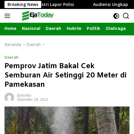
Langsung
mbang, Istri Lapor Polisi
Breaking News
Audiensi Ungkap Izin Renova
ke
konten
Home
Nasional
Daerah
Hukrim
Politik
Olahraga
Beranda
Daerah
Daerah
Pemprov Jatim Bakal Cek
Semburan Air Setinggi 20 Meter di
Pamekasan
Ejatoday
Desember 28, 2023