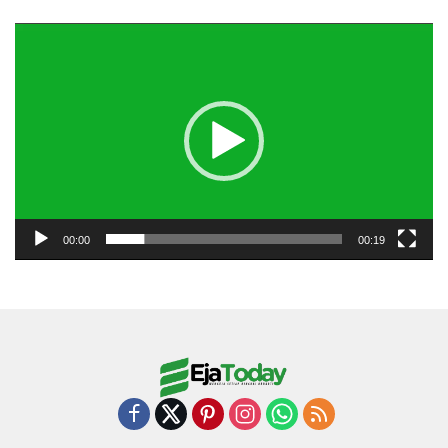
Pemutar
Video
00:00
00:19