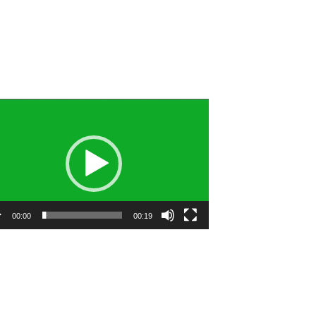
utar
o
00:00
00:19