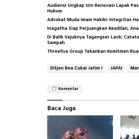
Audiensi Ungkap Izin Renovasi Lapak Pas
Hukum
Advokat Muda Imam Hakiki: Integritas H
Inagatha Siap Perjuangkan Keadilan, An
Di Balik Sejuknya Tagangser Laok: Cata
Sampah
Threefive Group Tekankan Komitmen Ruan
Ditjen Bea Cukai Jatim I
JAPAI
Mar
Komentar
Baca Juga