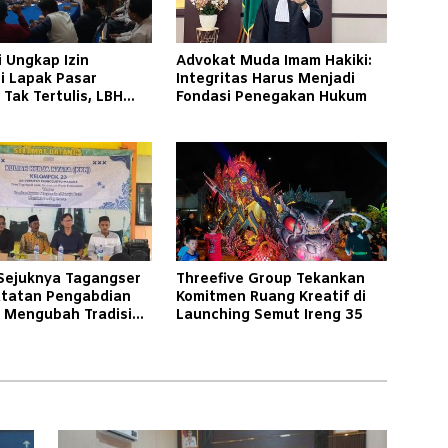
 Ungkap Izin
Advokat Muda Imam Hakiki:
i Lapak Pasar
Integritas Harus Menjadi
Tak Tertulis, LBH
Fondasi Penegakan Hukum
 Soroti Kepastian
 Sejuknya Tagangser
Threefive Group Tekankan
atatan Pengabdian
Komitmen Ruang Kreatif di
i Mengubah Tradisi
Launching Semut Ireng 35
ank Sampah