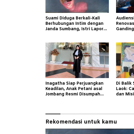
Suami Diduga Berkali-Kali
Audiensi
Berhubungan Intim dengan
Renovas
Janda Sumbang, Istri Lapor
Ganding 
Polisi
Taretan
Hukum
Inagatha Siap Perjuangkan
Di Balik
Keadilan, Anak Petani asal
Laok: C
Jombang Resmi Disumpah
dan Mis
Jadi Advokat
Lewat B
Rekomendasi untuk kamu