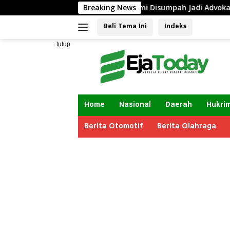
Langsung
 asal Jombang Resmi Disumpah Jadi Advokat
Breaking News
ke
Beli Tema Ini
Indeks
konten
tutup
Home
Nasional
Daerah
Hukri
Berita Otomotif
Berita Olahraga