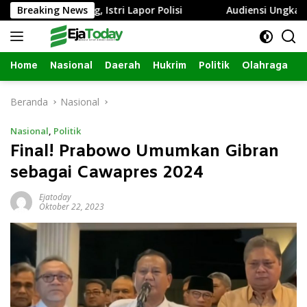
Langsung
a Sumbang, Istri Lapor Polisi
Breaking News
Audiensi Ungkap Izin Re
ke
konten
Home
Nasional
Daerah
Hukrim
Politik
Olahraga
Beranda
Nasional
Nasional
,
Politik
Final! Prabowo Umumkan Gibran
sebagai Cawapres 2024
Ejatoday
Oktober 22, 2023