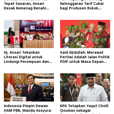
Tepat Sasaran, Ansari
Kelonggaran Tarif Cukai
Desak Kemenag Benahi
bagi Produsen Rokok
Sistem EMIS
Golongan III
Hj. Ansari Tekankan
Said Abdullah: Merawat
Literasi Digital untuk
Pertiwi Adalah Jalan Politik
Lindungi Perempuan dan
PDIP untuk Masa Depan
Anak
Bangsa
Indonesia Pimpin Dewan
KPK Tetapkan Yaqut Cholil
HAM PBB, Wanda Assyura:
Qoumas sebagai