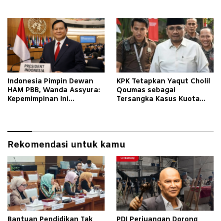
Anak
Bangsa
Indonesia Pimpin Dewan
KPK Tetapkan Yaqut Cholil
HAM PBB, Wanda Assyura:
Qoumas sebagai
Kepemimpinan Ini
Tersangka Kasus Kuota
Momentum Sejarah
Haji
Rekomendasi untuk kamu
Bantuan Pendidikan Tak
PDI Perjuangan Dorong