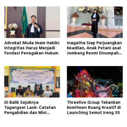
Hukum
Advokat Muda Imam Hakiki:
Inagatha Siap Perjuangkan
Integritas Harus Menjadi
Keadilan, Anak Petani asal
Fondasi Penegakan Hukum
Jombang Resmi Disumpah
Jadi Advokat
Di Balik Sejuknya
Threefive Group Tekankan
Tagangser Laok: Catatan
Komitmen Ruang Kreatif di
Pengabdian dan Misi
Launching Semut Ireng 35
Mengubah Tradisi Lewat
Bank Sampah