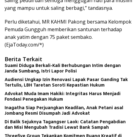
saling peduli dan semoga menggugah hati para muslim
yang mampu untuk saling berbagi,” tandasnya.
Perlu diketahui, MR KAHMI Pakong bersama Kelompok
Pemuda Gungguh memberikan santunan terhadap
anak yatim dengan 75 paket sembako.
(EjaToday.com/*)
Berita Terkait
Suami Diduga Berkali-Kali Berhubungan Intim dengan
Janda Sumbang, Istri Lapor Polisi
Audiensi Ungkap Izin Renovasi Lapak Pasar Ganding Tak
Tertulis, LBH Taretan Soroti Kepastian Hukum
Advokat Muda Imam Hakiki: Integritas Harus Menjadi
Fondasi Penegakan Hukum
Inagatha Siap Perjuangkan Keadilan, Anak Petani asal
Jombang Resmi Disumpah Jadi Advokat
Di Balik Sejuknya Tagangser Laok: Catatan Pengabdian
dan Misi Mengubah Tradisi Lewat Bank Sampah
Threefive Group Tekankan Komitmen Ruang Kreatif di