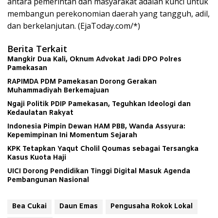
antara pemerintah dan masyarakat adalah kunci untuk
membangun perekonomian daerah yang tangguh, adil,
dan berkelanjutan. (EjaToday.com/*)
Berita Terkait
Mangkir Dua Kali, Oknum Advokat Jadi DPO Polres
Pamekasan
RAPIMDA PDM Pamekasan Dorong Gerakan
Muhammadiyah Berkemajuan
Ngaji Politik PDIP Pamekasan, Teguhkan Ideologi dan
Kedaulatan Rakyat
Indonesia Pimpin Dewan HAM PBB, Wanda Assyura:
Kepemimpinan Ini Momentum Sejarah
KPK Tetapkan Yaqut Cholil Qoumas sebagai Tersangka
Kasus Kuota Haji
UICI Dorong Pendidikan Tinggi Digital Masuk Agenda
Pembangunan Nasional
Bea Cukai
Daun Emas
Pengusaha Rokok Lokal