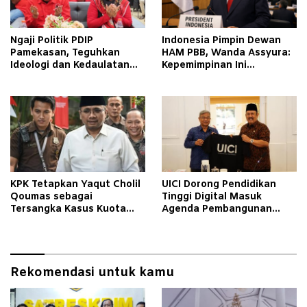
Ngaji Politik PDIP
Indonesia Pimpin Dewan
Pamekasan, Teguhkan
HAM PBB, Wanda Assyura:
Ideologi dan Kedaulatan
Kepemimpinan Ini
Rakyat
Momentum Sejarah
KPK Tetapkan Yaqut Cholil
UICI Dorong Pendidikan
Qoumas sebagai
Tinggi Digital Masuk
Tersangka Kasus Kuota
Agenda Pembangunan
Haji
Nasional
Rekomendasi untuk kamu