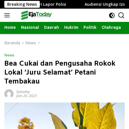
Langsung
ang, Istri Lapor Polisi
Breaking News
Audiensi Ungkap Izin Renovasi
ke
konten
Home
Nasional
Daerah
Hukrim
Politik
Olahraga
Beranda
News
News
Bea Cukai dan Pengusaha Rokok
Lokal ‘Juru Selamat’ Petani
Tembakau
Ejatoday
Juni 20, 2025