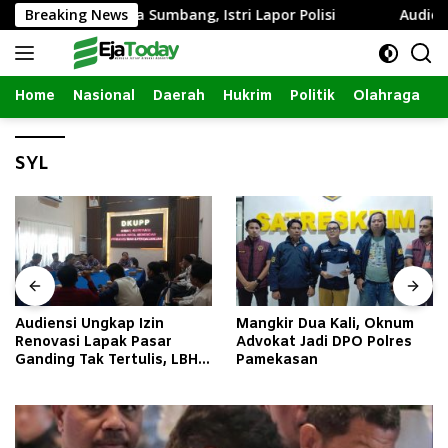
Langsung
im dengan Janda Sumbang, Istri Lapor Polisi
Breaking News
Audiensi 
ke
konten
Home
Nasional
Daerah
Hukrim
Politik
Olahraga
SYL
Audiensi Ungkap Izin
Mangkir Dua Kali, Oknum
Renovasi Lapak Pasar
Advokat Jadi DPO Polres
Ganding Tak Tertulis, LBH
Pamekasan
Taretan Soroti Kepastian
Hukum