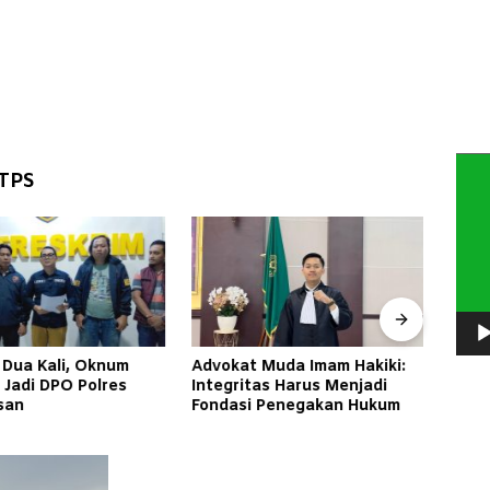
Pem
TPS
Vide
 Dua Kali, Oknum
Advokat Muda Imam Hakiki:
Inag
 Jadi DPO Polres
Integritas Harus Menjadi
Keadi
san
Fondasi Penegakan Hukum
Jomb
Jadi