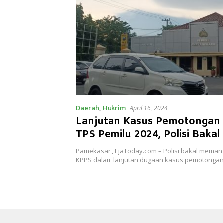
Daerah
,
Hukrim
April 16, 2024
Lanjutan Kasus Pemotongan
TPS Pemilu 2024, Polisi Bakal
40 Anggota KPPS
Pamekasan, EjaToday.com – Polisi bakal memang
KPPS dalam lanjutan dugaan kasus pemotonga