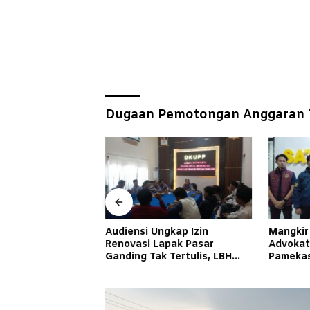
Dugaan Pemotongan Anggaran 
a Berkali-Kali
Audiensi Ungkap Izin
Mangkir
n Intim dengan
Renovasi Lapak Pasar
Advokat
ng, Istri Lapor
Ganding Tak Tertulis, LBH
Pameka
Taretan Soroti Kepastian
Hukum