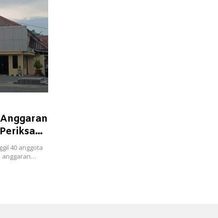
 Anggaran
 Periksa
gil 40 anggota
n anggaran…