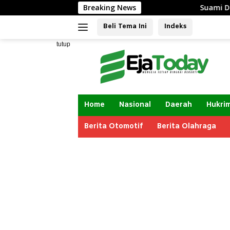
Langsung
Breaking News
Suami Diduga
ke
Beli Tema Ini
Indeks
konten
tutup
Home
Nasional
Daerah
Hukri
Berita Otomotif
Berita Olahraga