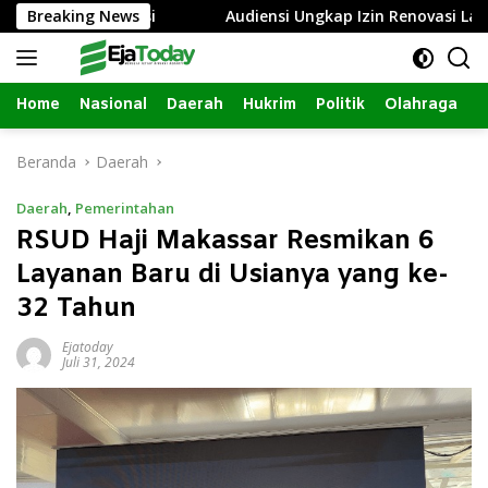
Langsung
por Polisi
Breaking News
Audiensi Ungkap Izin Renovasi Lapak Pasar 
ke
konten
Home
Nasional
Daerah
Hukrim
Politik
Olahraga
Beranda
Daerah
Daerah
,
Pemerintahan
RSUD Haji Makassar Resmikan 6
Layanan Baru di Usianya yang ke-
32 Tahun
Ejatoday
Juli 31, 2024