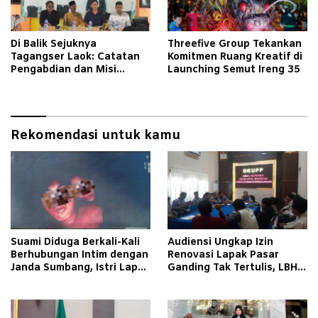
Di Balik Sejuknya
Threefive Group Tekankan
Tagangser Laok: Catatan
Komitmen Ruang Kreatif di
Pengabdian dan Misi
Launching Semut Ireng 35
Mengubah Tradisi Lewat
Bank Sampah
Rekomendasi untuk kamu
Suami Diduga Berkali-Kali
Audiensi Ungkap Izin
Berhubungan Intim dengan
Renovasi Lapak Pasar
Janda Sumbang, Istri Lapor
Ganding Tak Tertulis, LBH
Polisi
Taretan Soroti Kepastian
Hukum