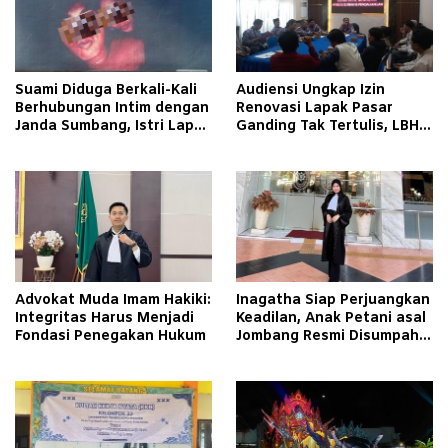
Suami Diduga Berkali-Kali
Audiensi Ungkap Izin
Berhubungan Intim dengan
Renovasi Lapak Pasar
Janda Sumbang, Istri Lapor
Ganding Tak Tertulis, LBH
Polisi
Taretan Soroti Kepastian
Hukum
Advokat Muda Imam Hakiki:
Inagatha Siap Perjuangkan
Integritas Harus Menjadi
Keadilan, Anak Petani asal
Fondasi Penegakan Hukum
Jombang Resmi Disumpah
Jadi Advokat