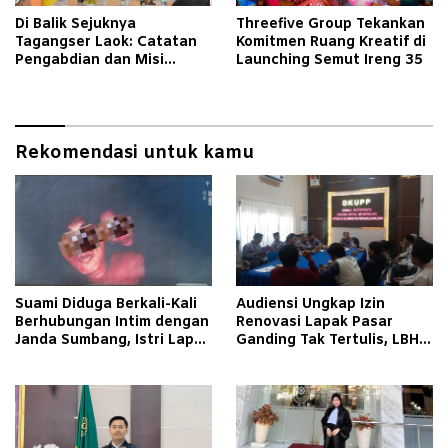
Di Balik Sejuknya
Threefive Group Tekankan
Tagangser Laok: Catatan
Komitmen Ruang Kreatif di
Pengabdian dan Misi
Launching Semut Ireng 35
Mengubah Tradisi Lewat
Bank Sampah
Rekomendasi untuk kamu
Suami Diduga Berkali-Kali
Audiensi Ungkap Izin
Berhubungan Intim dengan
Renovasi Lapak Pasar
Janda Sumbang, Istri Lapor
Ganding Tak Tertulis, LBH
Polisi
Taretan Soroti Kepastian
Hukum