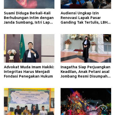
Suami Diduga Berkali-Kali
Audiensi Ungkap Izin
Berhubungan Intim dengan
Renovasi Lapak Pasar
Janda Sumbang, Istri Lapor
Ganding Tak Tertulis, LBH
Polisi
Taretan Soroti Kepastian
Hukum
Advokat Muda Imam Hakiki:
Inagatha Siap Perjuangkan
Integritas Harus Menjadi
Keadilan, Anak Petani asal
Fondasi Penegakan Hukum
Jombang Resmi Disumpah
Jadi Advokat