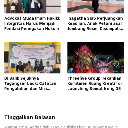
Advokat Muda Imam Hakiki:
Inagatha Siap Perjuangkan
Integritas Harus Menjadi
Keadilan, Anak Petani asal
Fondasi Penegakan Hukum
Jombang Resmi Disumpah
Jadi Advokat
Di Balik Sejuknya
Threefive Group Tekankan
Tagangser Laok: Catatan
Komitmen Ruang Kreatif di
Pengabdian dan Misi
Launching Semut Ireng 35
Mengubah Tradisi Lewat
Bank Sampah
Tinggalkan Balasan
Alamat email Anda tidak akan dipublikasikan.
Ruas yang wajib