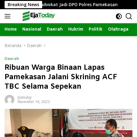
Langsung
ali, Oknum Advokat Jadi DPO Polres Pamekasan
Breaking News
Advokat
ke
konten
Home
Nasional
Daerah
Hukrim
Politik
Olahraga
Beranda
Daerah
Daerah
Ribuan Warga Binaan Lapas
Pamekasan Jalani Skrining ACF
TBC Selama Sepekan
Ejatoday
November 16, 2023