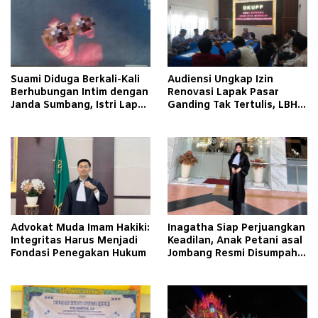
Suami Diduga Berkali-Kali
Audiensi Ungkap Izin
Berhubungan Intim dengan
Renovasi Lapak Pasar
Janda Sumbang, Istri Lapor
Ganding Tak Tertulis, LBH
Polisi
Taretan Soroti Kepastian
Hukum
Advokat Muda Imam Hakiki:
Inagatha Siap Perjuangkan
Integritas Harus Menjadi
Keadilan, Anak Petani asal
Fondasi Penegakan Hukum
Jombang Resmi Disumpah
Jadi Advokat