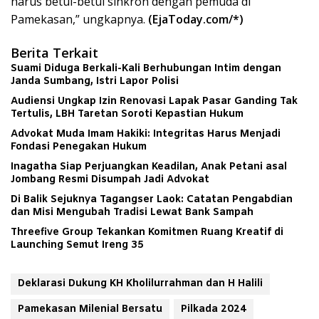
harus betul-betul sinkron dengan pemuda di
Pamekasan,” ungkapnya.
(EjaToday.com/*)
Berita Terkait
Suami Diduga Berkali-Kali Berhubungan Intim dengan
Janda Sumbang, Istri Lapor Polisi
Audiensi Ungkap Izin Renovasi Lapak Pasar Ganding Tak
Tertulis, LBH Taretan Soroti Kepastian Hukum
Advokat Muda Imam Hakiki: Integritas Harus Menjadi
Fondasi Penegakan Hukum
Inagatha Siap Perjuangkan Keadilan, Anak Petani asal
Jombang Resmi Disumpah Jadi Advokat
Di Balik Sejuknya Tagangser Laok: Catatan Pengabdian
dan Misi Mengubah Tradisi Lewat Bank Sampah
Threefive Group Tekankan Komitmen Ruang Kreatif di
Launching Semut Ireng 35
Deklarasi Dukung KH Kholilurrahman dan H Halili
Pamekasan Milenial Bersatu
Pilkada 2024