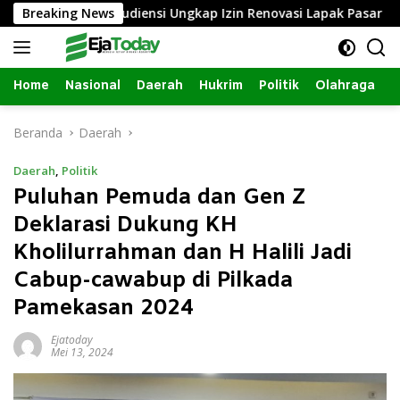
Langsung
i
Breaking News
Audiensi Ungkap Izin Renovasi Lapak Pasar Ganding T
ke
konten
Home
Nasional
Daerah
Hukrim
Politik
Olahraga
Beranda
Daerah
Daerah
,
Politik
Puluhan Pemuda dan Gen Z
Deklarasi Dukung KH
Kholilurrahman dan H Halili Jadi
Cabup-cawabup di Pilkada
Pamekasan 2024
Ejatoday
Mei 13, 2024