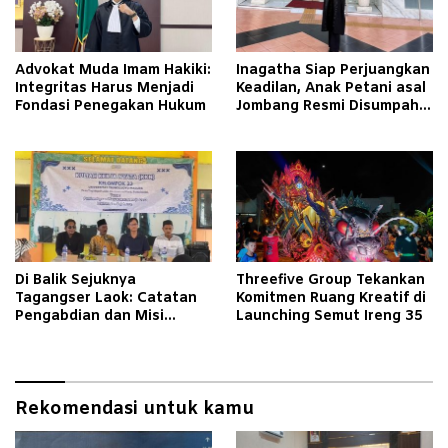
Advokat Muda Imam Hakiki:
Inagatha Siap Perjuangkan
Integritas Harus Menjadi
Keadilan, Anak Petani asal
Fondasi Penegakan Hukum
Jombang Resmi Disumpah
Jadi Advokat
Di Balik Sejuknya
Threefive Group Tekankan
Tagangser Laok: Catatan
Komitmen Ruang Kreatif di
Pengabdian dan Misi
Launching Semut Ireng 35
Mengubah Tradisi Lewat
Bank Sampah
Rekomendasi untuk kamu