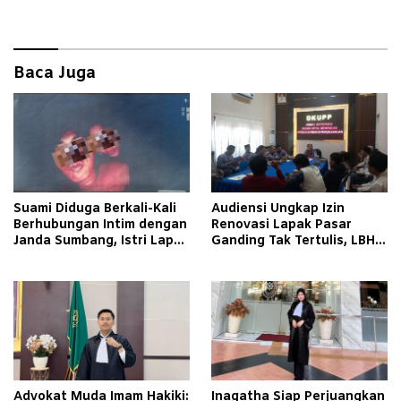
Baca Juga
Suami Diduga Berkali-Kali
Audiensi Ungkap Izin
Berhubungan Intim dengan
Renovasi Lapak Pasar
Janda Sumbang, Istri Lapor
Ganding Tak Tertulis, LBH
Polisi
Taretan Soroti Kepastian
Hukum
Advokat Muda Imam Hakiki:
Inagatha Siap Perjuangkan