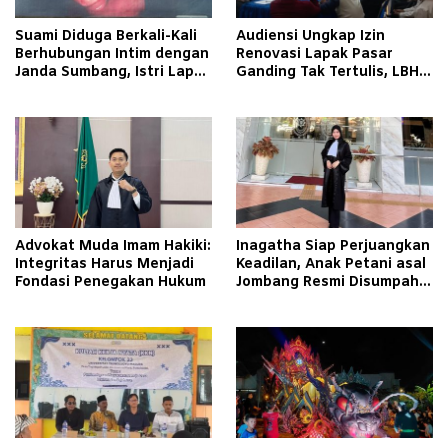
Suami Diduga Berkali-Kali
Audiensi Ungkap Izin
Berhubungan Intim dengan
Renovasi Lapak Pasar
Janda Sumbang, Istri Lapor
Ganding Tak Tertulis, LBH
Polisi
Taretan Soroti Kepastian
Hukum
Advokat Muda Imam Hakiki:
Inagatha Siap Perjuangkan
Integritas Harus Menjadi
Keadilan, Anak Petani asal
Fondasi Penegakan Hukum
Jombang Resmi Disumpah
Jadi Advokat