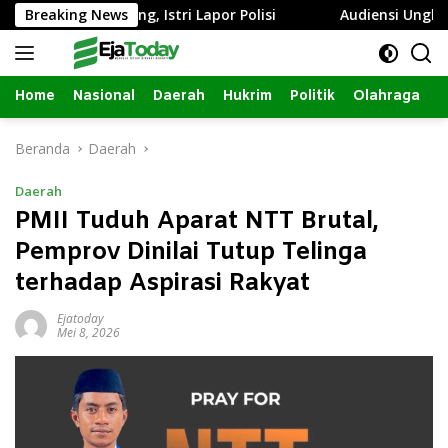
Langsung
da Sumbang, Istri Lapor Polisi
Breaking News
Audiensi Ungkap Izin R
ke
konten
Home
Nasional
Daerah
Hukrim
Politik
Olahraga
Beranda
Daerah
Daerah
PMII Tuduh Aparat NTT Brutal,
Pemprov Dinilai Tutup Telinga
terhadap Aspirasi Rakyat
Ejatoday
Mei 8, 2026