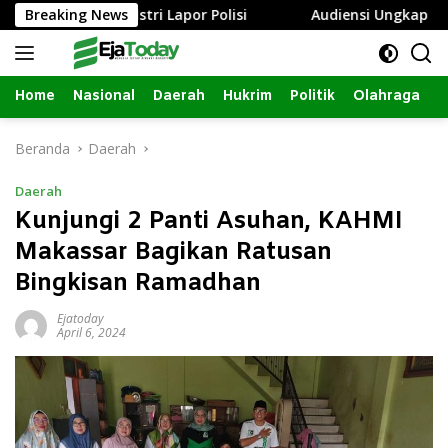
Langsung
mbang, Istri Lapor Polisi
Breaking News
Audiensi Ungkap Izin Renova
ke
konten
Home
Nasional
Daerah
Hukrim
Politik
Olahraga
Beranda
Daerah
Daerah
Kunjungi 2 Panti Asuhan, KAHMI
Makassar Bagikan Ratusan
Bingkisan Ramadhan
Ejatoday
April 6, 2024