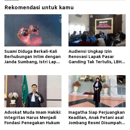
Rekomendasi untuk kamu
Suami Diduga Berkali-Kali
Audiensi Ungkap Izin
Berhubungan Intim dengan
Renovasi Lapak Pasar
Janda Sumbang, Istri Lapor
Ganding Tak Tertulis, LBH
Polisi
Taretan Soroti Kepastian
Hukum
Advokat Muda Imam Hakiki:
Inagatha Siap Perjuangkan
Integritas Harus Menjadi
Keadilan, Anak Petani asal
Fondasi Penegakan Hukum
Jombang Resmi Disumpah
Jadi Advokat