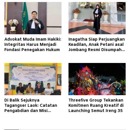
Advokat Muda Imam Hakiki:
Inagatha Siap Perjuangkan
Integritas Harus Menjadi
Keadilan, Anak Petani asal
Fondasi Penegakan Hukum
Jombang Resmi Disumpah
Jadi Advokat
Di Balik Sejuknya
Threefive Group Tekankan
Tagangser Laok: Catatan
Komitmen Ruang Kreatif di
Pengabdian dan Misi
Launching Semut Ireng 35
Mengubah Tradisi Lewat
Bank Sampah