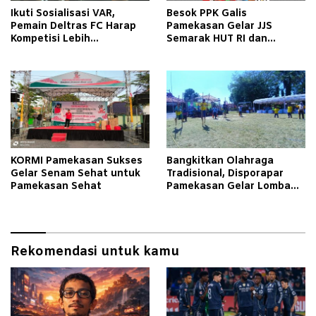
Ikuti Sosialisasi VAR,
Besok PPK Galis
Pemain Deltras FC Harap
Pamekasan Gelar JJS
Kompetisi Lebih
Semarak HUT RI dan
Berkualitas
Sosialisasi Pilkada, Kupon
Gratis, Ramaikan!
KORMI Pamekasan Sukses
Bangkitkan Olahraga
Gelar Senam Sehat untuk
Tradisional, Disporapar
Pamekasan Sehat
Pamekasan Gelar Lomba
Engrang hingga Bola Kasti
Rekomendasi untuk kamu