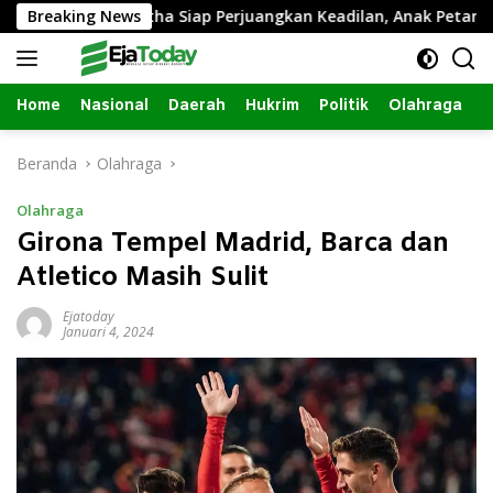
Langsung
Breaking News
Inagatha Siap Perjuangkan Keadilan, Anak Petani asal J
ke
konten
Home
Nasional
Daerah
Hukrim
Politik
Olahraga
Beranda
Olahraga
Olahraga
Girona Tempel Madrid, Barca dan
Atletico Masih Sulit
Ejatoday
Januari 4, 2024