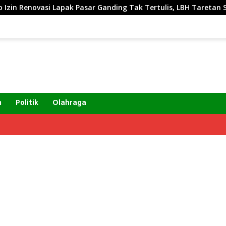
k Pasar Ganding Tak Tertulis, LBH Taretan Soroti Kepastian H
m
Politik
Olahraga