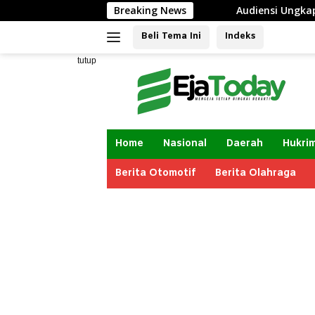
Langsung
Istri Lapor Polisi
Breaking News
Audiensi Ungkap Izin Renovasi Lapa
ke
Beli Tema Ini
Indeks
konten
tutup
Home
Nasional
Daerah
Hukri
Berita Otomotif
Berita Olahraga