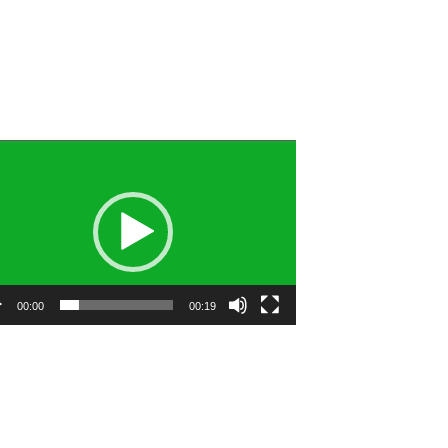
utar
o
00:00
00:19