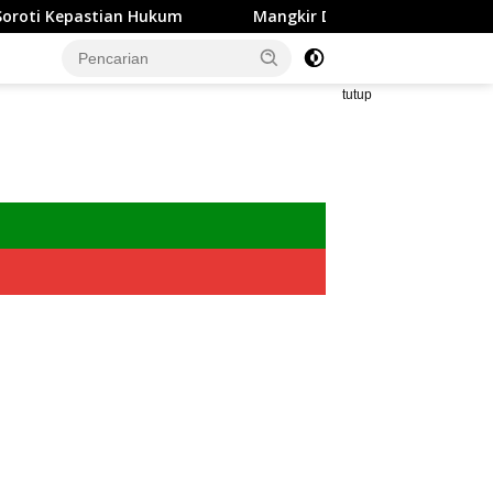
ukum
Mangkir Dua Kali, Oknum Advokat Jadi DPO Polres
tutup