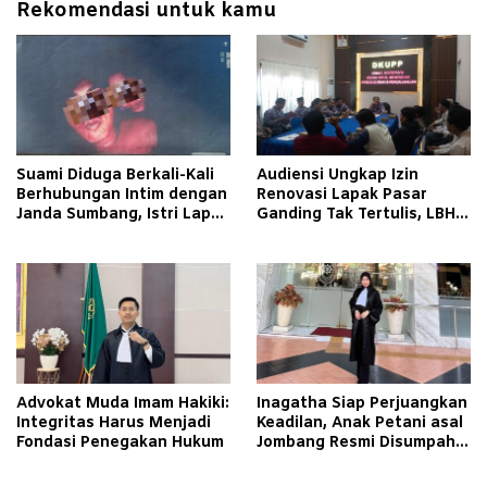
Rekomendasi untuk kamu
Suami Diduga Berkali-Kali
Audiensi Ungkap Izin
Berhubungan Intim dengan
Renovasi Lapak Pasar
Janda Sumbang, Istri Lapor
Ganding Tak Tertulis, LBH
Polisi
Taretan Soroti Kepastian
Hukum
Advokat Muda Imam Hakiki:
Inagatha Siap Perjuangkan
Integritas Harus Menjadi
Keadilan, Anak Petani asal
Fondasi Penegakan Hukum
Jombang Resmi Disumpah
Jadi Advokat