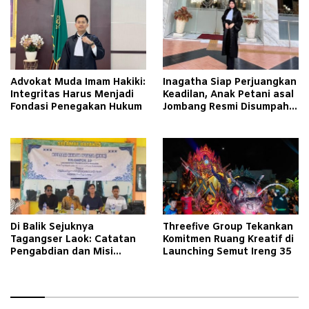
Advokat Muda Imam Hakiki:
Inagatha Siap Perjuangkan
Integritas Harus Menjadi
Keadilan, Anak Petani asal
Fondasi Penegakan Hukum
Jombang Resmi Disumpah
Jadi Advokat
Di Balik Sejuknya
Threefive Group Tekankan
Tagangser Laok: Catatan
Komitmen Ruang Kreatif di
Pengabdian dan Misi
Launching Semut Ireng 35
Mengubah Tradisi Lewat
Bank Sampah