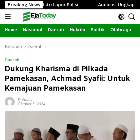
Langsung
umbang, Istri Lapor Polisi
Breaking News
Audiensi Ungkap Izin Renov
ke
konten
Home
Nasional
Daerah
Hukrim
Politik
Olahraga
Beranda
Daerah
Daerah
Dukung Kharisma di Pilkada
Pamekasan, Achmad Syafii: Untuk
Kemajuan Pamekasan
Ejatoday
Oktober 5, 2024