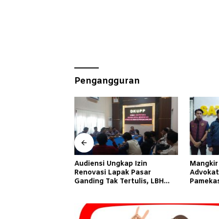
Pengangguran
a Berkali-Kali
Audiensi Ungkap Izin
Mangkir
n Intim dengan
Renovasi Lapak Pasar
Advokat
ng, Istri Lapor
Ganding Tak Tertulis, LBH
Pameka
Taretan Soroti Kepastian
Hukum