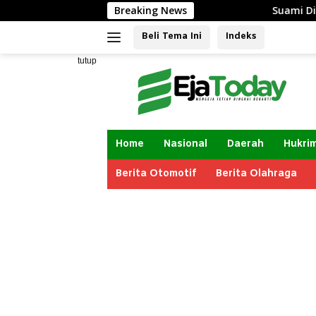
Langsung
Breaking News
Suami Diduga B
ke
Beli Tema Ini
Indeks
konten
tutup
Home
Nasional
Daerah
Hukri
Berita Otomotif
Berita Olahraga