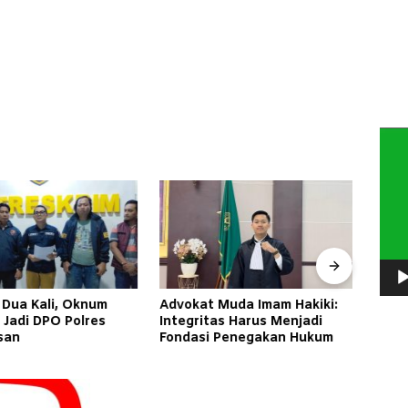
Pem
Vide
 Dua Kali, Oknum
Advokat Muda Imam Hakiki:
Inag
 Jadi DPO Polres
Integritas Harus Menjadi
Keadi
san
Fondasi Penegakan Hukum
Jomb
Jadi