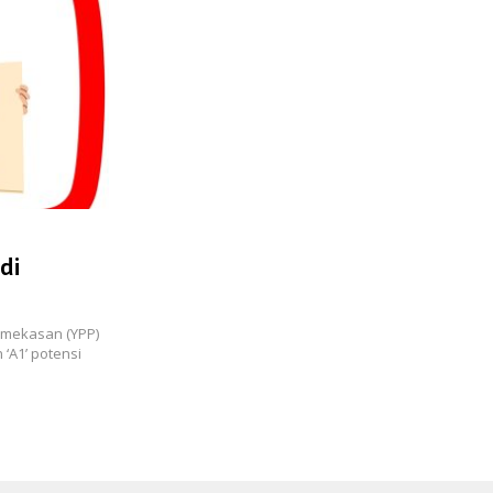
di
amekasan (YPP)
A1’ potensi