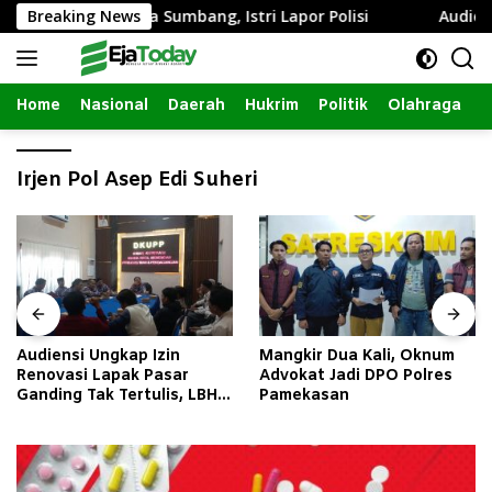
Langsung
tim dengan Janda Sumbang, Istri Lapor Polisi
Breaking News
Audiensi
ke
konten
Home
Nasional
Daerah
Hukrim
Politik
Olahraga
Irjen Pol Asep Edi Suheri
Audiensi Ungkap Izin
Mangkir Dua Kali, Oknum
Renovasi Lapak Pasar
Advokat Jadi DPO Polres
Ganding Tak Tertulis, LBH
Pamekasan
Taretan Soroti Kepastian
Hukum