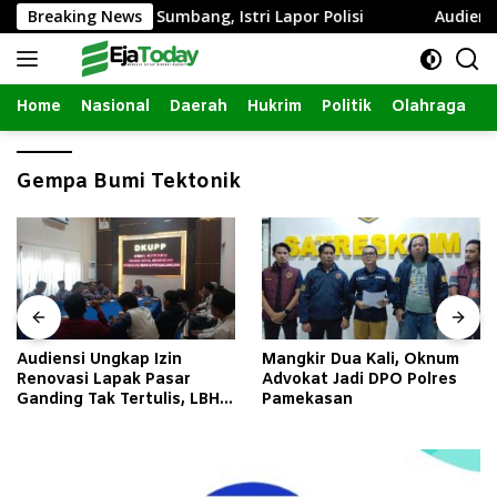
Langsung
im dengan Janda Sumbang, Istri Lapor Polisi
Breaking News
Audiensi 
ke
konten
Home
Nasional
Daerah
Hukrim
Politik
Olahraga
Gempa Bumi Tektonik
Audiensi Ungkap Izin
Mangkir Dua Kali, Oknum
Renovasi Lapak Pasar
Advokat Jadi DPO Polres
Ganding Tak Tertulis, LBH
Pamekasan
Taretan Soroti Kepastian
Hukum