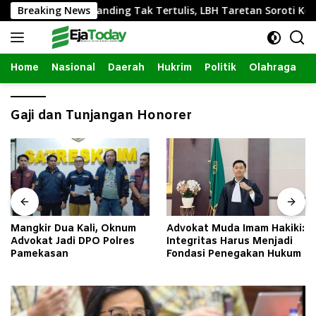
Langsung
asi Lapak Pasar Ganding Tak Tertulis, LBH Taretan Soroti Kepa
Breaking News
ke
konten
Home
Nasional
Daerah
Hukrim
Politik
Olahraga
Gaji dan Tunjangan Honorer
Mangkir Dua Kali, Oknum
Advokat Muda Imam Hakiki:
Advokat Jadi DPO Polres
Integritas Harus Menjadi
Pamekasan
Fondasi Penegakan Hukum