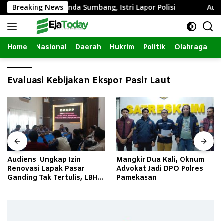
Langsung
 Intim dengan Janda Sumbang, Istri Lapor Polisi
Breaking News
Audien
ke
konten
Home
Nasional
Daerah
Hukrim
Politik
Olahraga
Evaluasi Kebijakan Ekspor Pasir Laut
Audiensi Ungkap Izin
Mangkir Dua Kali, Oknum
Renovasi Lapak Pasar
Advokat Jadi DPO Polres
Ganding Tak Tertulis, LBH
Pamekasan
Taretan Soroti Kepastian
Hukum