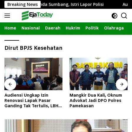
Langsung
Intim dengan Janda Sumbang, Istri Lapor Polisi
Breaking News
Audien
ke
konten
Home
Nasional
Daerah
Hukrim
Politik
Olahraga
Dirut BPJS Kesehatan
Audiensi Ungkap Izin
Mangkir Dua Kali, Oknum
Renovasi Lapak Pasar
Advokat Jadi DPO Polres
Ganding Tak Tertulis, LBH
Pamekasan
Taretan Soroti Kepastian
Hukum