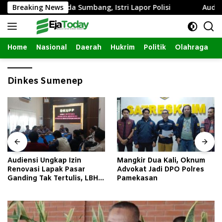
Langsung
ntim dengan Janda Sumbang, Istri Lapor Polisi
Breaking News
Audiensi
ke
konten
Home
Nasional
Daerah
Hukrim
Politik
Olahraga
Dinkes Sumenep
Audiensi Ungkap Izin
Mangkir Dua Kali, Oknum
Renovasi Lapak Pasar
Advokat Jadi DPO Polres
Ganding Tak Tertulis, LBH
Pamekasan
Taretan Soroti Kepastian
Hukum