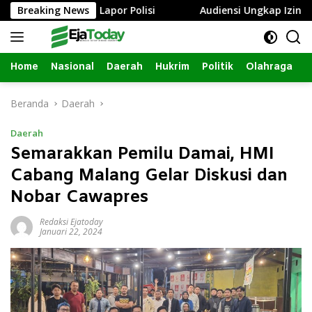
Langsung
ng, Istri Lapor Polisi
Breaking News
Audiensi Ungkap Izin Renovasi 
ke
konten
Home
Nasional
Daerah
Hukrim
Politik
Olahraga
Beranda
Daerah
Daerah
Semarakkan Pemilu Damai, HMI
Cabang Malang Gelar Diskusi dan
Nobar Cawapres
Redaksi Ejatoday
Januari 22, 2024