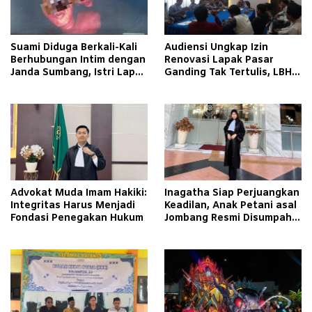
Suami Diduga Berkali-Kali
Audiensi Ungkap Izin
Berhubungan Intim dengan
Renovasi Lapak Pasar
Janda Sumbang, Istri Lapor
Ganding Tak Tertulis, LBH
Polisi
Taretan Soroti Kepastian
Hukum
Advokat Muda Imam Hakiki:
Inagatha Siap Perjuangkan
Integritas Harus Menjadi
Keadilan, Anak Petani asal
Fondasi Penegakan Hukum
Jombang Resmi Disumpah
Jadi Advokat