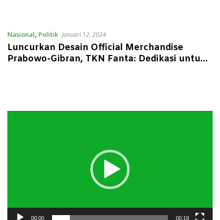
Nasional
,
Politik
Januari 12, 2024
Luncurkan Desain Official Merchandise
Prabowo-Gibran, TKN Fanta: Dedikasi untuk
Seluruh Anak-anak Muda Indonesia
Pemutar
Video
00:00
00:19