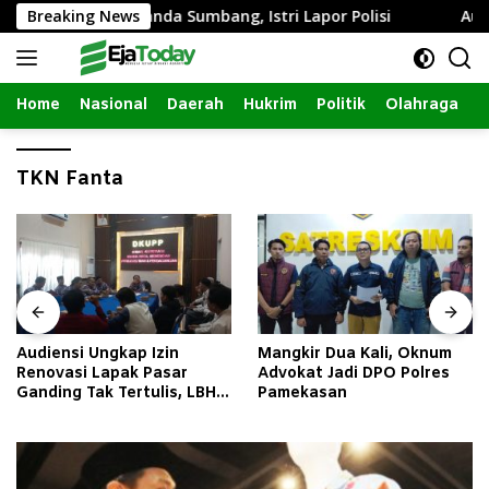
Langsung
 Intim dengan Janda Sumbang, Istri Lapor Polisi
Breaking News
Audien
ke
konten
Home
Nasional
Daerah
Hukrim
Politik
Olahraga
TKN Fanta
Audiensi Ungkap Izin
Mangkir Dua Kali, Oknum
Renovasi Lapak Pasar
Advokat Jadi DPO Polres
Ganding Tak Tertulis, LBH
Pamekasan
Taretan Soroti Kepastian
Hukum