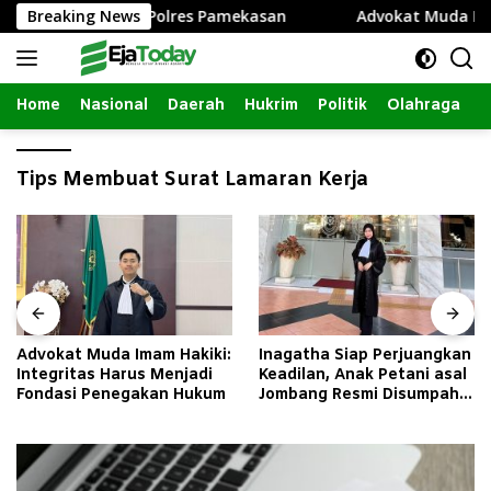
Langsung
Advokat Jadi DPO Polres Pamekasan
Breaking News
Advokat Muda Imam
ke
konten
Home
Nasional
Daerah
Hukrim
Politik
Olahraga
Tips Membuat Surat Lamaran Kerja
Advokat Muda Imam Hakiki:
Inagatha Siap Perjuangkan
Integritas Harus Menjadi
Keadilan, Anak Petani asal
Fondasi Penegakan Hukum
Jombang Resmi Disumpah
Jadi Advokat