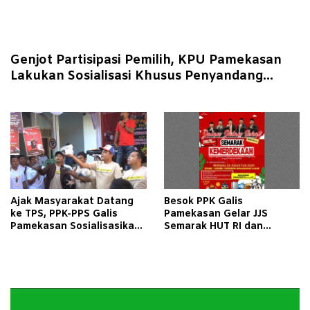
Genjot Partisipasi Pemilih, KPU Pamekasan
Lakukan Sosialisasi Khusus Penyandang
Disabilitas
Ajak Masyarakat Datang
Besok PPK Galis
ke TPS, PPK-PPS Galis
Pamekasan Gelar JJS
Pamekasan Sosialisasikan
Semarak HUT RI dan
Lewat JJS
Sosialisasi Pilkada, Kupon
Gratis, Ramaikan!
Pemutar
Video