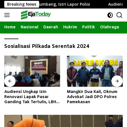
Langsung
 dengan Janda Sumbang, Istri Lapor Polisi
Breaking News
Audiensi Ung
ke
konten
Home
Nasional
Daerah
Hukrim
Politik
Olahraga
Sosialisasi Pilkada Serentak 2024
Audiensi Ungkap Izin
Mangkir Dua Kali, Oknum
Renovasi Lapak Pasar
Advokat Jadi DPO Polres
Ganding Tak Tertulis, LBH
Pamekasan
Taretan Soroti Kepastian
Hukum