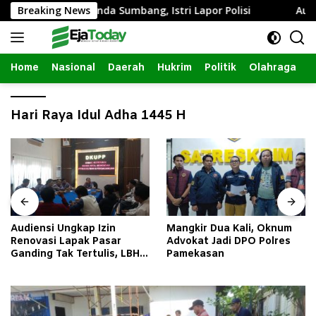
Langsung
Intim dengan Janda Sumbang, Istri Lapor Polisi
Breaking News
Audien
ke
konten
Home
Nasional
Daerah
Hukrim
Politik
Olahraga
Hari Raya Idul Adha 1445 H
Audiensi Ungkap Izin
Mangkir Dua Kali, Oknum
Renovasi Lapak Pasar
Advokat Jadi DPO Polres
Ganding Tak Tertulis, LBH
Pamekasan
Taretan Soroti Kepastian
Hukum