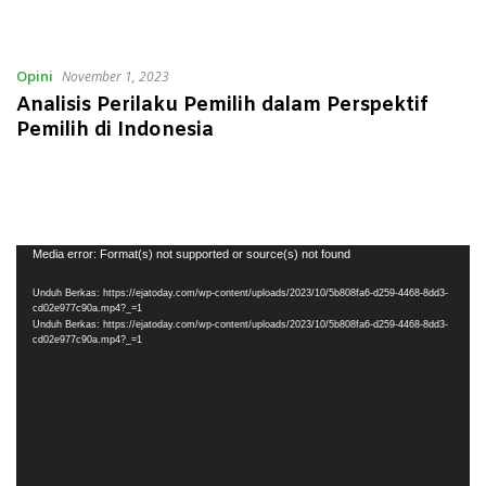
Opini
November 1, 2023
Analisis Perilaku Pemilih dalam Perspektif
Pemilih di Indonesia
Pemutar
Media error: Format(s) not supported or source(s) not found
Video
Unduh Berkas: https://ejatoday.com/wp-content/uploads/2023/10/5b808fa6-d259-4468-8dd3-
cd02e977c90a.mp4?_=1
Unduh Berkas: https://ejatoday.com/wp-content/uploads/2023/10/5b808fa6-d259-4468-8dd3-
cd02e977c90a.mp4?_=1