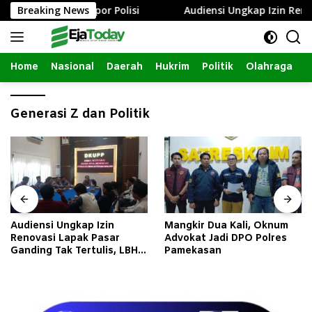
Langsung
mbang, Istri Lapor Polisi
Breaking News
Audiensi Ungkap Izin Renova
ke
konten
Home
Nasional
Daerah
Hukrim
Politik
Olahraga
Generasi Z dan Politik
Audiensi Ungkap Izin
Mangkir Dua Kali, Oknum
Renovasi Lapak Pasar
Advokat Jadi DPO Polres
Ganding Tak Tertulis, LBH
Pamekasan
Taretan Soroti Kepastian
Hukum