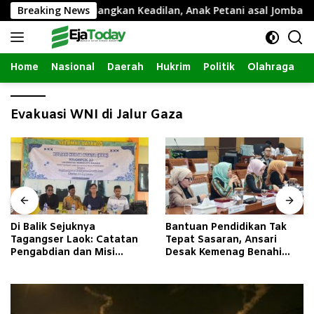
Langsung
agatha Siap Perjuangkan Keadilan, Anak Petani asal Jombang R
Breaking News
ke
konten
Home
Nasional
Daerah
Hukrim
Politik
Olahraga
Evakuasi WNI di Jalur Gaza
Di Balik Sejuknya
Bantuan Pendidikan Tak
Tagangser Laok: Catatan
Tepat Sasaran, Ansari
Pengabdian dan Misi
Desak Kemenag Benahi
Mengubah Tradisi Lewat
Sistem EMIS
Bank Sampah